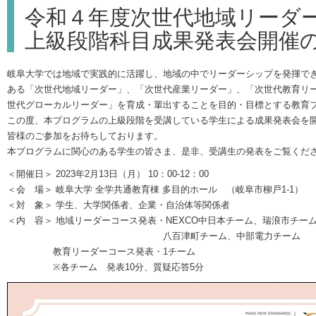
令和４年度次世代地域リーダ
上級段階科目成果発表会開催
岐阜大学では地域で実践的に活躍し、地域の中でリーダーシップを発揮で
ある「次世代地域リーダー」、「次世代産業リーダー」、「次世代教育リ
世代グローカルリーダー」を育成・輩出することを目的・目標とする教育
この度、本プログラムの上級段階を受講している学生による成果発表会を
皆様のご参加をお待ちしております。
本プログラムに関心のある学生の皆さま、是非、受講生の発表をご覧くだ
＜開催日＞ 2023年2月13日（月） 10：00-12：00
＜会 場＞ 岐阜大学 全学共通教育棟 多目的ホール （岐阜市柳戸1-1）
＜対 象＞ 学生、大学関係者、企業・自治体等関係者
＜内 容＞ 地域リーダーコース発表・NEXCO中日本チーム、瑞浪市チー
八百津町チーム、中部電力チーム
教育リーダーコース発表・1チーム
※各チーム 発表10分、質疑応答5分