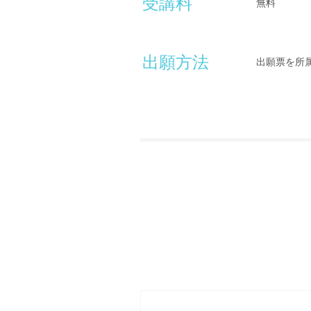
受講料
無料
出願方法
出願票を所