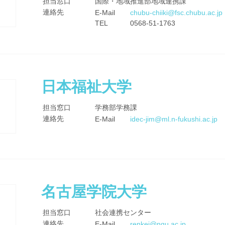
担当窓口
国際・地域推進部地域連携課
連絡先
E-Mail
chubu-chiiki@fsc.chubu.ac.jp
TEL
0568-51-1763
日本福祉大学
担当窓口
学務部学務課
連絡先
E-Mail
idec-jim@ml.n-fukushi.ac.jp
名古屋学院大学
担当窓口
社会連携センター
連絡先
E-Mail
renkei@ngu.ac.jp