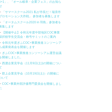
5+1」、「オール岐阜・企業フェス」のお知ら
せ
・
「サマースクール2021 私が市長だ！瑞浪市
プロモーション大作戦」 参加者を募集します
・
「オータムスクール2020 in 羽島」参加者を
募集します
・
【開催中止】令和元年度中部地区COC事業
採択校学生交流会・称号サミットのご案内
・
令和元年度ぎふCOC+事業推進コンソーシア
ム成果発表会を開催します
・
ぎふCOC+事業推進コンソーシアム運営会議
を開催しました。
・
西濃企業見学会（11月9日(土))の開催につい
て
・
郡上企業見学会（10月19日(土)）の開催に
ついて
・
COC+事業外部評価専門委員会を開催しまし
た