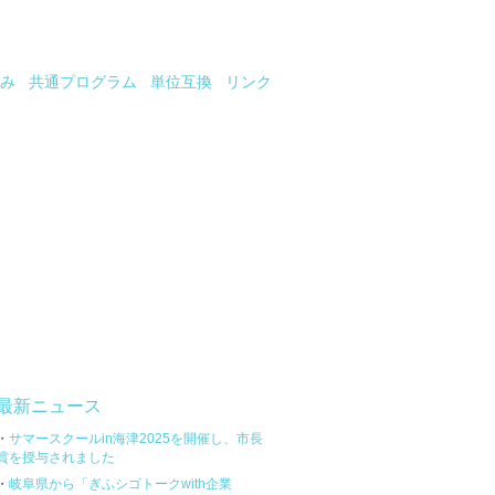
み
共通プログラム
単位互換
リンク
最新ニュース
・
サマースクールin海津2025を開催し、市長
賞を授与されました
・
岐阜県から「ぎふシゴトークwith企業