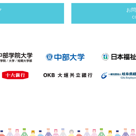
ク
お問
C